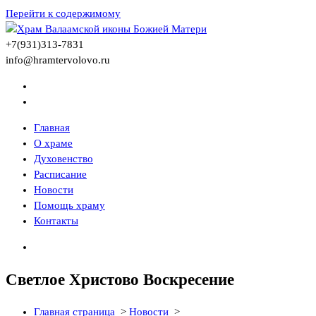
Перейти к содержимому
+7(931)313-7831
info@hramtervolovo.ru
Главная
Храм в Терволово
Храм Валаамской иконы Божией Матери
О храме
Духовенство
Расписание
Новости
Помощь храму
Контакты
Светлое Христово Воскресение
Храм в Терволово
Храм Валаамской иконы Божией Матери
Главная страница
>
Новости
>