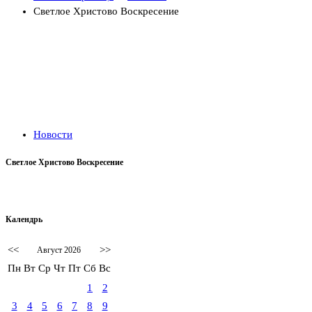
Светлое Христово Воскресение
Новости
Светлое Христово Воскресение
Календрь
<<
>>
Август 2026
Пн
Вт
Ср
Чт
Пт
Сб
Вс
1
2
3
4
5
6
7
8
9