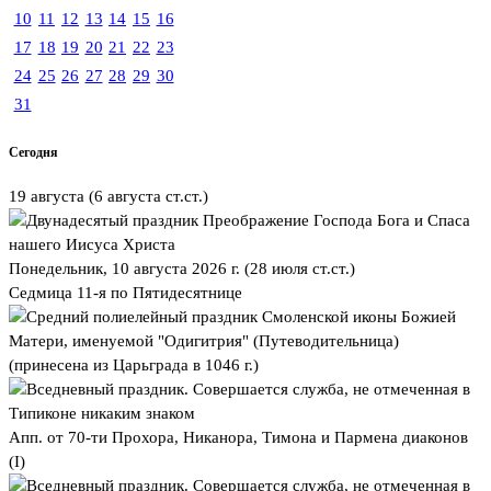
10
11
12
13
14
15
16
17
18
19
20
21
22
23
24
25
26
27
28
29
30
31
Сегодня
19 августа
(6 августа ст.ст.)
Преображение Господа Бога и Спаса
нашего Иисуса Христа
Понедельник, 10 августа 2026 г.
(28 июля ст.ст.)
Седмица 11-я по Пятидесятнице
Смоленской иконы Божией
Матери, именуемой "Одигитрия" (Путеводительница)
(принесена из Царьграда в 1046 г.)
Апп. от 70-ти Прохора, Никанора, Тимона и Пармена диаконов
(I)