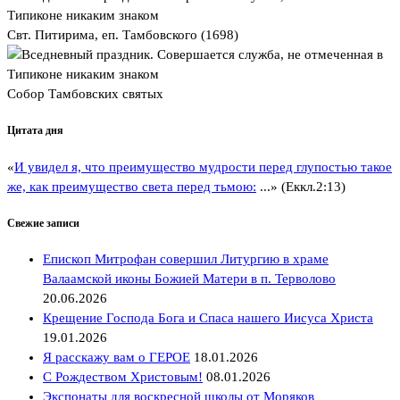
Свт. Питирима, еп. Тамбовского (1698)
Собор Тамбовских святых
Цитата дня
«
И увидел я, что преимущество мудрости перед глупостью такое
же, как преимущество света перед тьмою:
...» (Еккл.2:13)
Свежие записи
Епископ Митрофан совершил Литургию в храме
Валаамской иконы Божией Матери в п. Терволово
20.06.2026
Крещение Господа Бога и Спаса нашего Иисуса Христа
19.01.2026
Я расскажу вам о ГЕРОЕ
18.01.2026
С Рождеством Христовым!
08.01.2026
Экспонаты для воскресной школы от Моряков